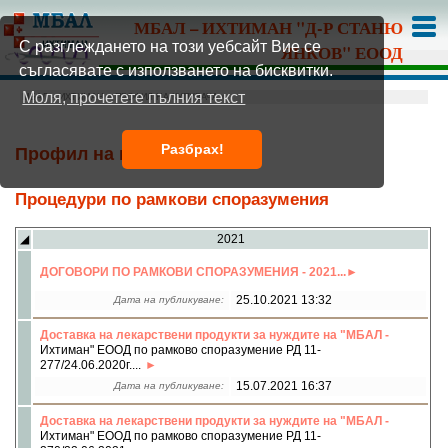
МБАЛ – ИХТИМАН "Д-Р СТАНЮ
С разглеждането на този уебсайт Вие се
ЯНКОВ" ЕООД
съгласявате с използването на бисквитки.
Моля, прочетете пълния текст
МБАЛ – ИХТИМАН
» ПРОФИЛ НА КУПУВАЧА »
Разбрах!
Профил на купувача
Процедури по рамкови споразумения
◢
2021
ДОГОВОРИ ПО РАМКОВИ СПОРАЗУМЕНИЯ - 2021...
25.10.2021 13:32
Дата на публикуване:
Доставка на лекарствени продукти за нуждите на "МБАЛ -
Ихтиман" ЕООД по рамково споразумение РД 11-
277/24.06.2020г....
15.07.2021 16:37
Дата на публикуване:
Доставка на лекарствени продукти за нуждите на "МБАЛ -
Ихтиман" ЕООД по рамково споразумение РД 11-