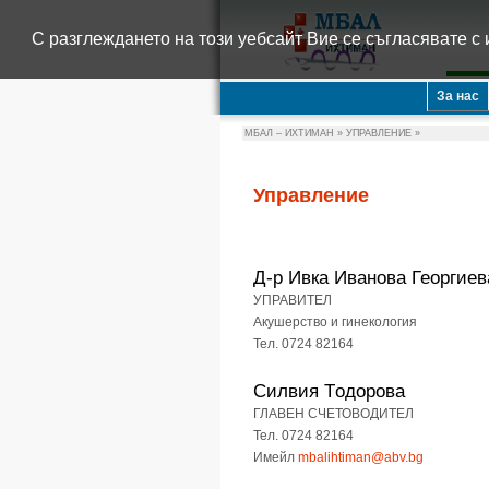
С разглеждането на този уебсайт Вие се съгласявате с 
За нас
МБАЛ – ИХТИМАН
»
УПРАВЛЕНИЕ
»
Управление
Д-р Ивка Иванова Георгиев
УПРАВИТЕЛ
Акушерство и гинекология
Тел. 0724 82164
Силвия Тодорова
ГЛАВЕН СЧЕТОВОДИТЕЛ
Тел. 0724 82164
Имейл
mbalihtiman@abv.bg