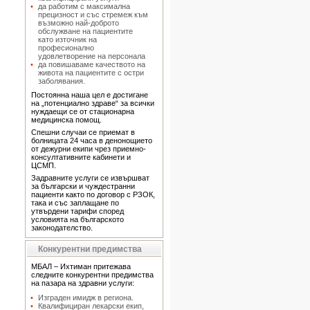
да работим с максимална
прецизност и със стремеж към
възможно най-доброто
обслужване на пациентите
като източник на
професионално
удовлетворение на персонала
да повишаваме качеството на
живота на пациентите с остри
заболявания.
Постоянна наша цел е достигане
на „потенциално здраве“ за всички
нуждаещи се от стационарна
медицинска помощ.
Спешни случаи се приемат в
болницата 24 часа в денонощието
от дежурни екипи чрез приемно-
консултативните кабинети и
ЦСМП.
Задравните услуги се извършват
за български и чуждестранни
пациенти както по договор с РЗОК,
така и със заплащане по
утвърдени тарифи според
условията на българското
законодателство.
Конкурентни предимства
МБАЛ – Ихтиман притежава
следните конкурентни предимства
на пазара на здравни услуги:
Изграден имидж в региона.
Квалифициран лекарски екип,