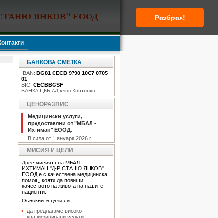
 СТАНЮ ЯНКОВ" ЕООД
Разбрах!
Контакти
БАНКОВА СМЕТКА
IBAN:
BG81 CECB 9790 10C7 0705
01
BIC:
CECBBGSF
БАНКА ЦКБ АД клон Костенец
ЦЕНОРАЗПИС
Mедицински услуги,
предоставяни от "МБАЛ -
Ихтиман" ЕООД.
В сила от 1 януари 2026 г.
МИСИЯ И ЦЕЛИ
Днес мисията на МБАЛ –
ИХТИМАН "Д-Р СТАНЮ ЯНКОВ"
ЕООД е с качествена медицинска
помощ, която да повиши
качеството на живота на нашите
пациенти.
Основните цели са:
да предлагаме високо-
квалифицирани услуги