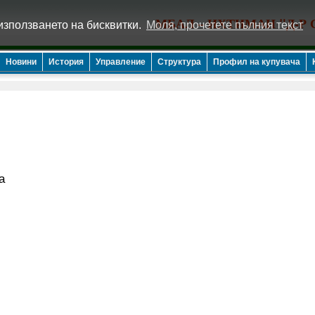
МБАЛ – ИХТИМАН "Д-Р
използването на бисквитки.
Моля, прочетете пълния текст
Новини
История
Управление
Структура
Профил на купувача
а