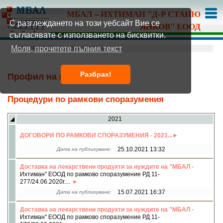
МБАЛ – ИХТИМАН "Д-Р СТАНЮ
С разглеждането на този уебсайт Вие се
ЯНКОВ" ЕООД
съгласявате с използването на бисквитки.
Моля, прочетете пълния текст
МБАЛ – ИХТИМАН
» ПРОФИЛ НА КУПУВАЧА »
Разбрах!
Профил на купувача
Процедури по рамкови споразумения
◢
2021
ДОГОВОРИ ПО РАМКОВИ СПОРАЗУМЕНИЯ - 2021...
25.10.2021 13:32
Дата на публикуване:
Доставка на лекарствени продукти за нуждите на "МБАЛ -
Ихтиман" ЕООД по рамково споразумение РД 11-
277/24.06.2020г....
15.07.2021 16:37
Дата на публикуване:
Доставка на лекарствени продукти за нуждите на "МБАЛ -
Ихтиман" ЕООД по рамково споразумение РД 11-